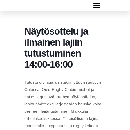
Rugbyn peruskurssi 13.-30.4.2026
Näytösottelu ja
ilmainen lajiin
tutustuminen
14:00-16:00
Tutustu olympialaisistakin tuttuun rugbyyn
Oulussa! Oulu Rugby Clubin miehet ja
naiset järjestävät rugbyn näytösottelun,
jonka päätteeksi järjestetään hauska koko
perheen lajitutustuminen Maikkulan
urheilukeskuksessa. Yhteisöllisenä lajina
maailmalla huippusuosittu rugby kokoaa